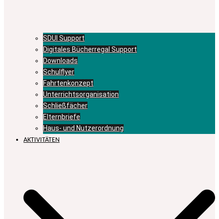
SDUI Support
Digitales Bücherregal Support
Downloads
Schulflyer
Fahrtenkonzept
Unterrichtsorganisation
Schließfächer
Elternbriefe
Haus- und Nutzerordnung
AKTIVITÄTEN