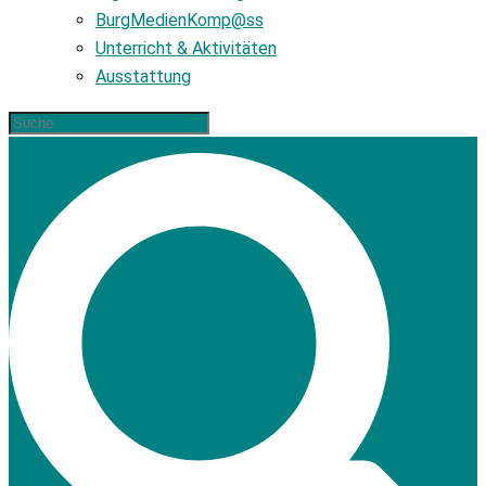
BurgMedienKomp@ss
Unterricht & Aktivitäten
Ausstattung
Zum
Suche
Inhalt
springen