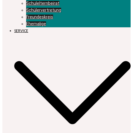
Schulelternbeirat
Schülervertretung
Freundeskreis
Ehemalige
SERVICE